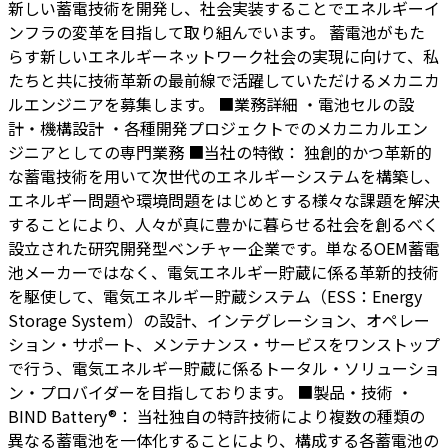
新しい蓄電技術を開発し、社会実装することでエネルギーイ
ンフラの変革を目指して取り組んでいます。
蓄電池がもた
らす新しいエネルギーネットワーク社会の実現に向けて、私
たちと共に技術革新の最前線で活躍していただけるメカニカ
ルエンジニアを募集します。
■業務詳細
・電池セルの設
計・機構設計
・各種開発プロジェクトでのメカニカルエン
ジニアとしての専門業務
■当社の特徴：
独創的かつ革新的
な蓄電技術を用いて次世代のエネルギーシステムを構築し、
エネルギー問題や環境問題をはじめとする様々な課題を解決
することにより、人々が真に豊かに暮らせる社会を創るべく
設立された研究開発型ベンチャー企業です。単なるOEM蓄電
池メーカーではなく、電気エネルギー貯蔵に係る革新的技術
を駆使して、電気エネルギー貯蔵システム（ESS：Energy
Storage System）の設計、インテグレーション、オペレー
ション・サポート、メンテナンス・サービスをワンストップ
で行う、電気エネルギー貯蔵に係るトータル・ソリューショ
ン・プロバイダーを目指しております。
■製品・技術
・
BIND Battery®：
当社独自の特許技術により複数の種類の
異なる蓄電池を一体化することにより、構成する各蓄電池の