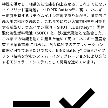
特性を活かし、相乗的に性能を向上させる、これまでにない
ハイブリッド蓄電池。
・HYPER Battery™：
高いエネルギ
ー密度を有するリチウムイオン電池でありながら、徹底的に
高入出力密度を高めた、これまでにない大電力回生を可能と
する新型リチウムイオン電池
・SHUTTLE Battery™：
固体
酸化物型燃料電池（SOFC）と、鉄-空気電池とを融合した、
これまでの常識を遥かに超えた極めて高いエネルギー密度を
有する革新電池
これらは、各々単独でのアプリケーション
展開が可能であるだけでなく、BIND Battery®に係るハイブ
リッド技術を含むシステム・インテグレーションにより進化
するモジュラー・システムとして開発を進めています。